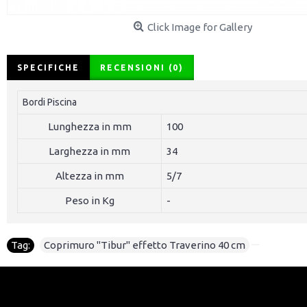
Click Image for Gallery
SPECIFICHE
RECENSIONI (0)
Bordi Piscina
Lunghezza in mm
100
Larghezza in mm
34
Altezza in mm
5/7
Peso in Kg
-
Tag:
Coprimuro "Tibur" effetto Traverino 40 cm