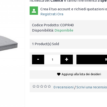
richiesta del
Cliente
e fanno riferimento a
spe
Crea il tuo account e richiedi quotazioni 
Registrati Ora
Codice Prodotto:
COPR40
Disponibilità:
Disponibile
1
Product(s) Sold
-
+
Aggiungi alla lista dei desideri
0 recensioni
Scrivi una recensi
/