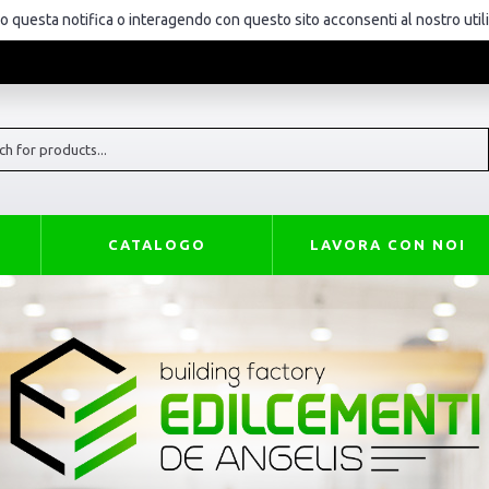
do questa notifica o interagendo con questo sito acconsenti al nostro util
CATALOGO
LAVORA CON NOI