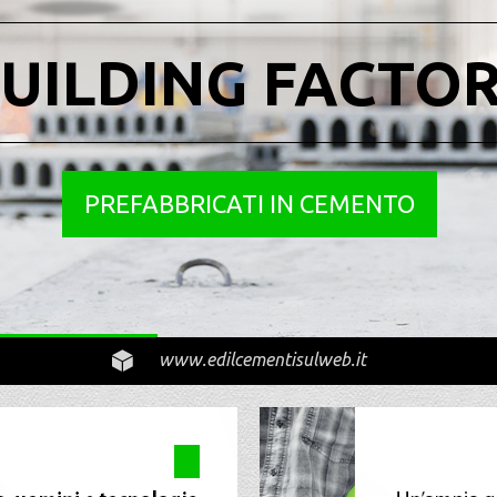
UILDING FACTO
PREFABBRICATI IN CEMENTO
www.edilcementisulweb.it