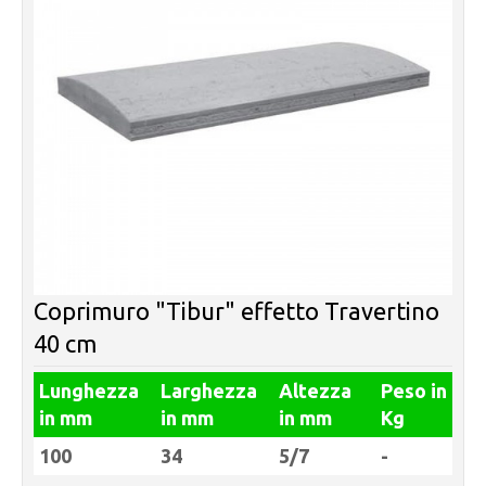
Coprimuro "Tibur" effetto Travertino
40 cm
Lunghezza
Larghezza
Altezza
Peso in
in mm
in mm
in mm
Kg
100
34
5/7
-