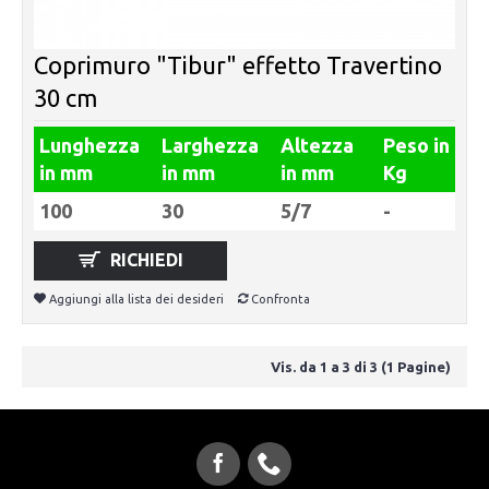
Coprimuro "Tibur" effetto Travertino
30 cm
Lunghezza
Larghezza
Altezza
Peso in
in mm
in mm
in mm
Kg
100
30
5/7
-
RICHIEDI
Aggiungi alla lista dei desideri
Confronta
Vis. da 1 a 3 di 3 (1 Pagine)