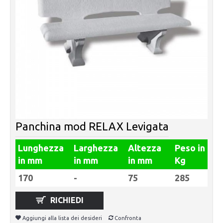
Panchina mod RELAX Levigata
Lunghezza
Larghezza
Altezza
Peso in
in mm
in mm
in mm
Kg
170
-
75
285
RICHIEDI
Aggiungi alla lista dei desideri
Confronta