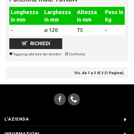
Lunghezza
Larghezza
Altezza
Peso in
in mm
in mm
in mm
Kg
-
⌀ 120
75
-
RICHIEDI
Aggiungi alla lista dei desideri
Confronta
Vis. da 1 a 3 di 3 (1 Pagine)
L'AZIENDA
INFORMAZIONI