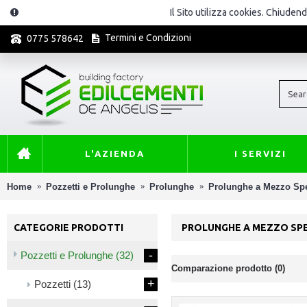
Il Sito utilizza cookies. Chiuden
Termini e Condizioni
0775 578642
L'AZIENDA
I SERVIZI
Home
Pozzetti e Prolunghe
Prolunghe
Prolunghe a Mezzo Sp
CATEGORIE PRODOTTI
PROLUNGHE A MEZZO SP
-
Pozzetti e Prolunghe
(32)
Comparazione prodotto (0)
+
Pozzetti
(13)