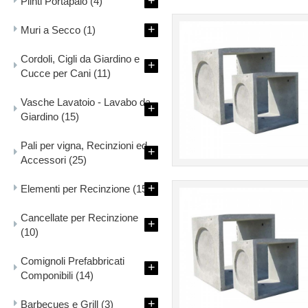
+
Plinti Portapalo
(4)
+
Muri a Secco
(1)
Cordoli, Cigli da Giardino e
+
Cucce per Cani
(11)
Vasche Lavatoio - Lavabo da
+
Giardino
(15)
Pali per vigna, Recinzioni ed
+
Accessori
(25)
+
Elementi per Recinzione
(15)
Cancellate per Recinzione
+
(10)
Comignoli Prefabbricati
+
Componibili
(14)
+
Barbecues e Grill
(3)