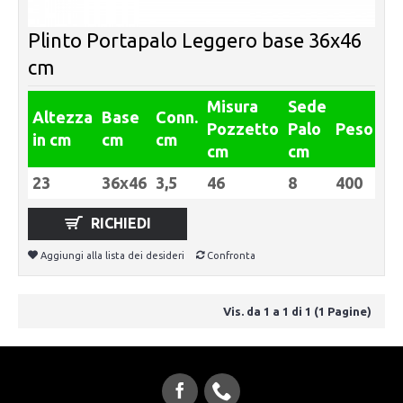
Plinto Portapalo Leggero base 36x46
cm
Misura
Sede
Altezza
Base
Conn.
Pozzetto
Palo
Peso
in cm
cm
cm
cm
cm
23
36x46
3,5
46
8
400
RICHIEDI
Aggiungi alla lista dei desideri
Confronta
Vis. da 1 a 1 di 1 (1 Pagine)