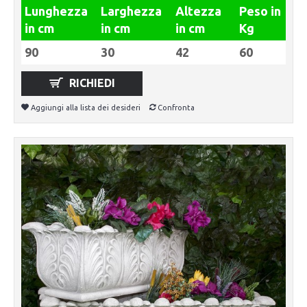
Lunghezza
Larghezza
Altezza
Peso in
in cm
in cm
in cm
Kg
90
30
42
60
RICHIEDI
Aggiungi alla lista dei desideri
Confronta