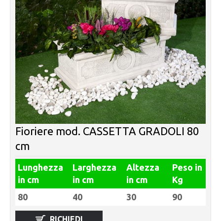
Fioriere mod. CASSETTA GRADOLI 80
cm
Lunghezza
Larghezza
Altezza
Peso in
in cm
in cm
in cm
Kg
80
40
30
90
RICHIEDI