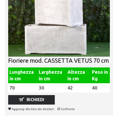
Fioriere mod. CASSETTA VETUS 70 cm
Lunghezza
Larghezza
Altezza
Peso in
in cm
in cm
in cm
Kg
70
30
42
40
RICHIEDI
Aggiungi alla lista dei desideri
Confronta