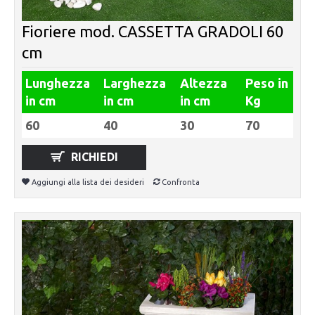
Fioriere mod. CASSETTA GRADOLI 60
cm
Lunghezza
Larghezza
Altezza
Peso in
in cm
in cm
in cm
Kg
60
40
30
70
RICHIEDI
Aggiungi alla lista dei desideri
Confronta