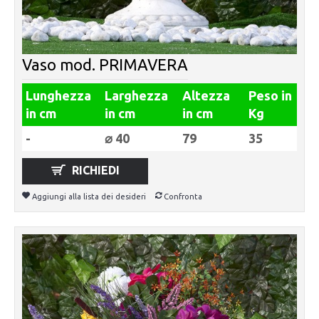
Vaso mod. PRIMAVERA
Lunghezza
Larghezza
Altezza
Peso in
in cm
in cm
in cm
Kg
-
⌀ 40
79
35
RICHIEDI
Aggiungi alla lista dei desideri
Confronta