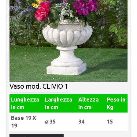
Vaso mod. CLIVIO 1
Lunghezza
Larghezza
Altezza
Peso in
in cm
in cm
in cm
Kg
Base 19 X
⌀ 35
34
15
19