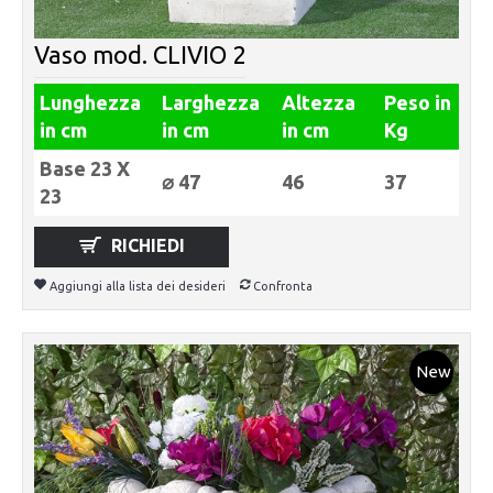
Vaso mod. CLIVIO 2
Lunghezza
Larghezza
Altezza
Peso in
in cm
in cm
in cm
Kg
Base 23 X
⌀ 47
46
37
23
RICHIEDI
Aggiungi alla lista dei desideri
Confronta
New