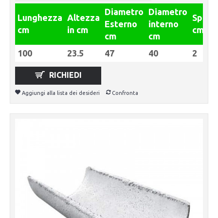
Diametro
Diametro
Lunghezza
Altezza
Spess
Esterno
interno
cm
in cm
cm
cm
cm
100
23.5
47
40
2
RICHIEDI
Aggiungi alla lista dei desideri
Confronta