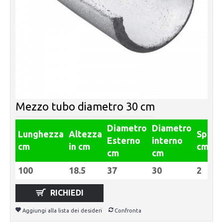
Mezzo tubo diametro 30 cm
Diametro
Diametro
Lunghezza
Altezza
Spess
Esterno
interno
cm
in cm
cm
cm
cm
100
18.5
37
30
2
RICHIEDI
Aggiungi alla lista dei desideri
Confronta