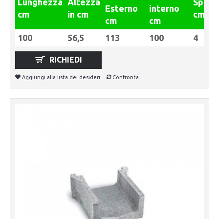
Lunghezza
Altezza
Spess
Esterno
interno
cm
in cm
cm
cm
cm
100
56,5
113
100
4
RICHIEDI
Aggiungi alla lista dei desideri
Confronta