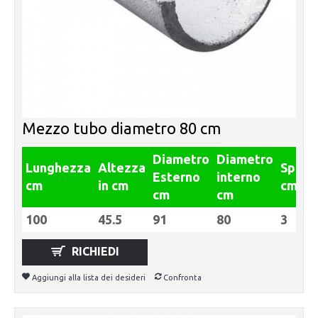
Mezzo tubo diametro 80 cm
Diametro
Diametro
Lunghezza
Altezza
Spess
Esterno
interno
cm
in cm
cm
cm
cm
100
45.5
91
80
3
RICHIEDI
Aggiungi alla lista dei desideri
Confronta