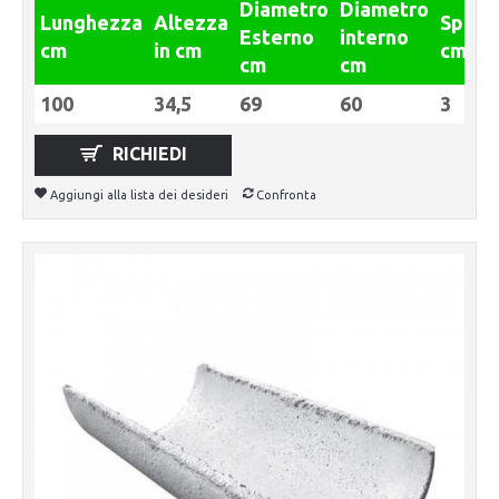
Diametro
Diametro
Lunghezza
Altezza
Spess
Esterno
interno
cm
in cm
cm
cm
cm
100
34,5
69
60
3
RICHIEDI
Aggiungi alla lista dei desideri
Confronta