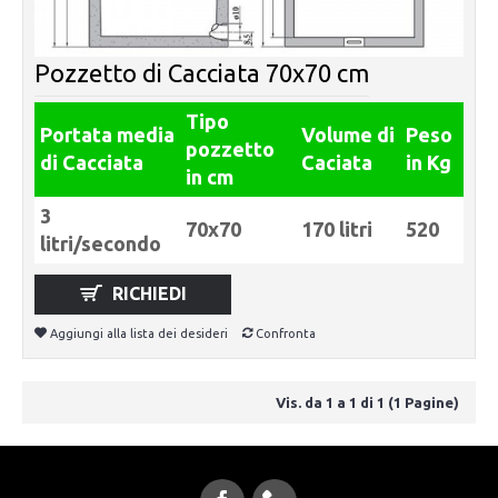
Pozzetto di Cacciata 70x70 cm
Tipo
Portata media
Volume di
Peso
pozzetto
di Cacciata
Caciata
in Kg
in cm
3
70x70
170 litri
520
litri/secondo
RICHIEDI
Aggiungi alla lista dei desideri
Confronta
Vis. da 1 a 1 di 1 (1 Pagine)